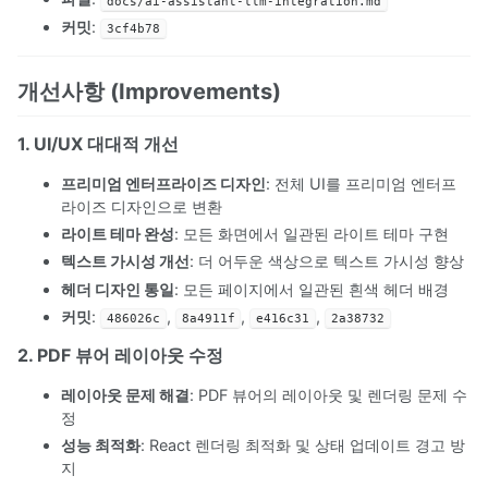
docs/ai-assistant-llm-integration.md
커밋
:
3cf4b78
개선사항 (Improvements)
1. UI/UX 대대적 개선
프리미엄 엔터프라이즈 디자인
: 전체 UI를 프리미엄 엔터프
라이즈 디자인으로 변환
라이트 테마 완성
: 모든 화면에서 일관된 라이트 테마 구현
텍스트 가시성 개선
: 더 어두운 색상으로 텍스트 가시성 향상
헤더 디자인 통일
: 모든 페이지에서 일관된 흰색 헤더 배경
커밋
:
,
,
,
486026c
8a4911f
e416c31
2a38732
2. PDF 뷰어 레이아웃 수정
레이아웃 문제 해결
: PDF 뷰어의 레이아웃 및 렌더링 문제 수
정
성능 최적화
: React 렌더링 최적화 및 상태 업데이트 경고 방
지