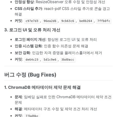
안정성 향상
: ResizeObserver 오류 수정 및 안정성 개선
CSS 스타일 추가
: react-pdf CSS 스타일 추가로 콘솔 경고
해결
커밋
:
,
,
,
,
c97e7d3
96ea2d6
9cb63c6
be8b264
7ffb0fc
3. 로그인 UI 및 오류 처리 개선
로그인 페이지 개선
: 향상된 로그인 UI 및 오류 처리
인증 시스템 강화
: 인증 함수 의존성 문제 해결
보안 강화
: 민감한 자격 증명을 플레이스홀더에서 제거
커밋
:
,
,
de64c23
5d1c9e6
3bd0acc
버그 수정 (Bug Fixes)
1. ChromaDB 메타데이터 제약 문제 해결
문제
: 임베딩 실패로 인한 ChromaDB 메타데이터 제약 조건
문제
해결
: 메타데이터 구조 수정 및 제약 조건 처리 개선
커밋
:
77bd9bc