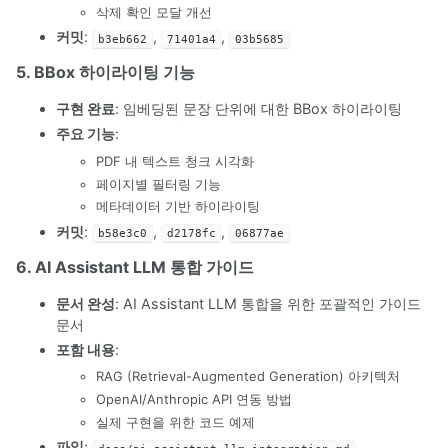
삭제 확인 모달 개선
커밋
:
,
,
b3eb662
71401a4
03b5685
5. BBox 하이라이팅 기능
구현 완료
: 임베딩된 문장 단위에 대한 BBox 하이라이팅
주요 기능
:
PDF 내 텍스트 청크 시각화
페이지별 필터링 기능
메타데이터 기반 하이라이팅
커밋
:
,
,
b58e3c0
d2178fc
06877ae
6. AI Assistant LLM 통합 가이드
문서 완성
: AI Assistant LLM 통합을 위한 포괄적인 가이드
문서
포함 내용
:
RAG (Retrieval-Augmented Generation) 아키텍처
OpenAI/Anthropic API 연동 방법
실제 구현을 위한 코드 예제
파일
: