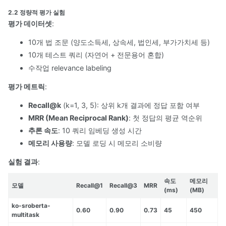
2.2 정량적 평가 실험
평가 데이터셋
:
10개 법 조문 (양도소득세, 상속세, 법인세, 부가가치세 등)
10개 테스트 쿼리 (자연어 + 전문용어 혼합)
수작업 relevance labeling
평가 메트릭
:
Recall@k
(k=1, 3, 5): 상위 k개 결과에 정답 포함 여부
MRR (Mean Reciprocal Rank)
: 첫 정답의 평균 역순위
추론 속도
: 10 쿼리 임베딩 생성 시간
메모리 사용량
: 모델 로딩 시 메모리 소비량
실험 결과
:
속도
메모리
모델
Recall@1
Recall@3
MRR
(ms)
(MB)
ko-sroberta-
0.60
0.90
0.73
45
450
multitask