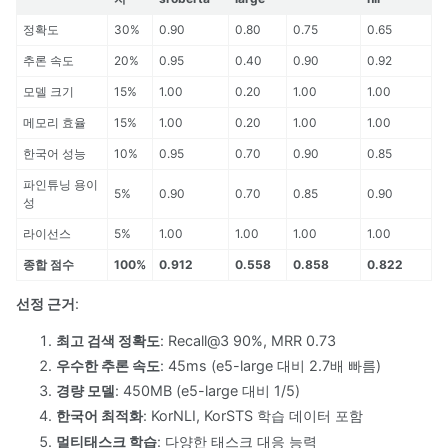
정확도
30%
0.90
0.80
0.75
0.65
추론 속도
20%
0.95
0.40
0.90
0.92
모델 크기
15%
1.00
0.20
1.00
1.00
메모리 효율
15%
1.00
0.20
1.00
1.00
한국어 성능
10%
0.95
0.70
0.90
0.85
파인튜닝 용이
5%
0.90
0.70
0.85
0.90
성
라이선스
5%
1.00
1.00
1.00
1.00
종합 점수
100%
0.912
0.558
0.858
0.822
선정 근거
:
최고 검색 정확도
: Recall@3 90%, MRR 0.73
우수한 추론 속도
: 45ms (e5-large 대비 2.7배 빠름)
경량 모델
: 450MB (e5-large 대비 1/5)
한국어 최적화
: KorNLI, KorSTS 학습 데이터 포함
멀티태스크 학습
: 다양한 태스크 대응 능력