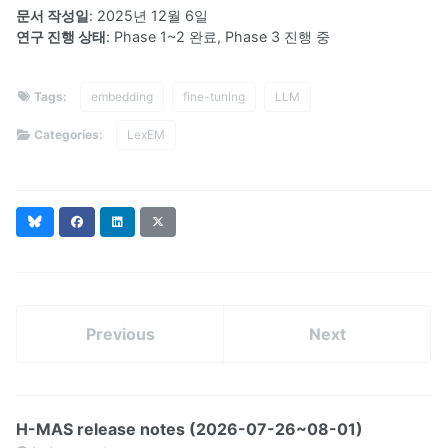
문서 작성일
: 2025년 12월 6일
연구 진행 상태
: Phase 1~2 완료, Phase 3 진행 중
Tags:
embedding
fine-tuning
LLM
Categories:
LexEM
Bluesky
Facebook
LinkedIn
X
Previous
Next
H-MAS release notes (2026-07-26~08-01)