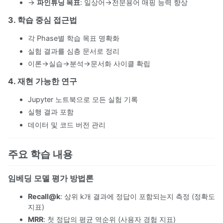
→
파인튜닝 목표
: 일상어→전문용어 매핑 능력 향상
3. 학습 중심 접근법
각 Phase별 학습 목표 명확화
실험 결과를 심층 문서로 정리
이론→실습→분석→문서화 사이클 확립
4. 재현 가능한 연구
Jupyter 노트북으로 모든 실험 기록
실행 결과 포함
데이터 및 코드 버전 관리
주요 학습 내용
임베딩 모델 평가 방법론
Recall@k
: 상위 k개 결과에 정답이 포함되는지 측정 (정확도
지표)
MRR
: 첫 정답의 평균 역순위 (사용자 경험 지표)